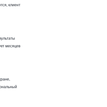
тся, клиент
зультаты
ует месяцев
кране,
сональный