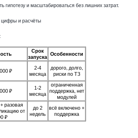
ть гипотезу и масштабироваться без лишних затрат.
 цифры и расчёты
:
Срок
ость
Особенности
запуска
2-4
дорого, долго,
 000 ₽
месяца
риски по ТЗ
ограниченная
1-2
 000 ₽
поддержка, нет
месяца
модулей
 + разовая
до 2
всё включено +
бликацию от
недель
поддержка
00 ₽