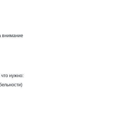
 а внимание
 что нужно:
бельности)