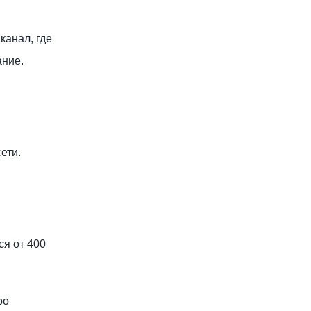
канал, где
ание.
ети.
ся от 400
ро