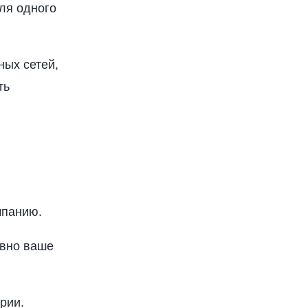
ля одного
ных сетей,
ть
мпанию.
ивно ваше
рии.