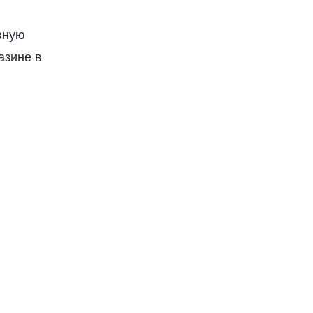
вную
азине в