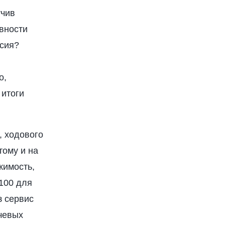
учив
вности
рсия?
о,
 итоги
, ходового
тому и на
жимость,
 100 для
з сервис
чевых