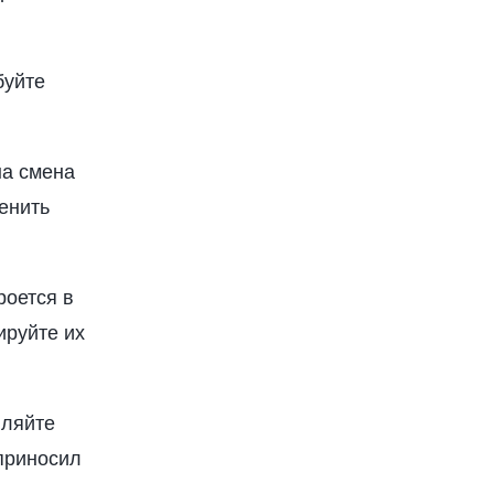
буйте
на смена
менить
роется в
ируйте их
вляйте
 приносил