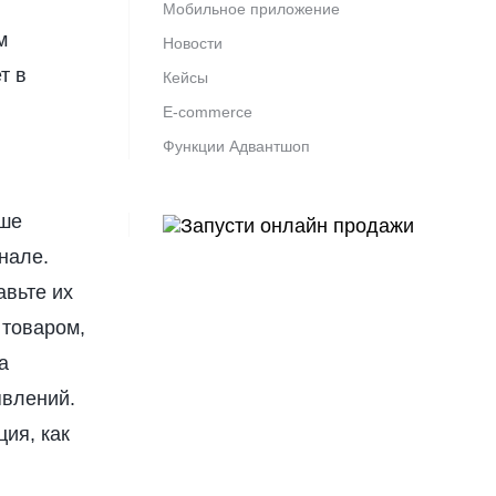
Мобильное приложение
м
Новости
т в
Кейсы
E-commerce
Функции Адвантшоп
аше
нале.
авьте их
 товаром,
а
явлений.
ия, как