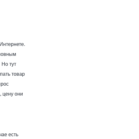
 Интернете.
сновным
 Но тут
упать товар
прос
, цену они
чае есть