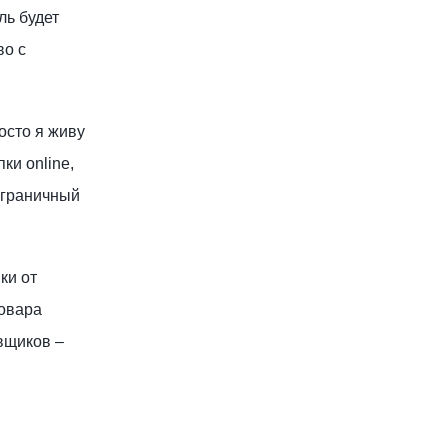
ль будет
во с
осто я живу
ки online,
аграничный
ки от
товара
вщиков –