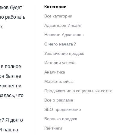
Категории
ков будет
Все категории
ьно работать
Адвантшоп Инсайт
ах
Новости Адвантшоп
С чего начать?
Увеличение продаж
Истории успеха
 в полное
Аналитика
он был не
Маркетплейсы
мок нет ни
Продвижение в социальных сетях
алась, что
Все о рекламе
SEO-продвижение
Воронка продаж
и? Я долго
Рейтинги
 И нашла