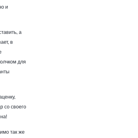
но и
тавить, а
ает, в
е
толчком для
анты
аценку,
р со своего
на!
имо так же