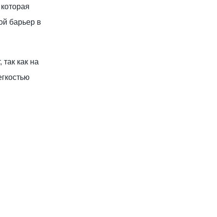
 которая
ой барьер в
 так как на
егкостью