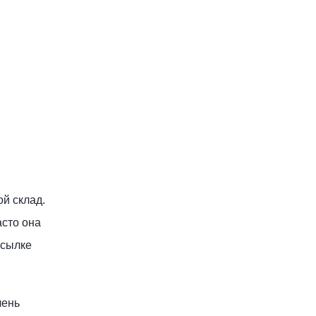
ой склад.
асто она
осылке
чень