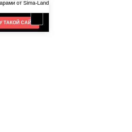
арами от Sima-Land
У
ТАКОЙ САЙТ