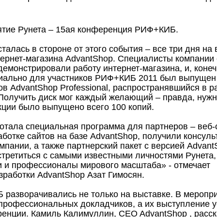
ятие Рунета – 15ая конференция РИФ+КИБ.
талась в стороне от этого события – все три дня на
тернет-магазина AdvantShop. Специалисты компании
демонстрировали работу интернет-магазина, и, конеч
циально для участников РИФ+КИБ 2011 был выпущен
в AdvantShop Professional, распространявшийся в р
Получить диск мог каждый желающий – правда, нуж
кции было выпущено всего 100 копий.
ботала специальная программа для партнеров – веб-
ботке сайтов на базе AdvantShop, получили консул
пании, а также партнерский пакет с версией Advant
третиться с самыми известными личностями Рунета,
и и профессионалы мирового масштаба» - отмечает
зработки AdvantShop Азат Гимосян.
разворачивались не только на выставке. В меропр
 профессиональных докладчиков, а их выступление
ренции. Камиль Калимуллин, CEO AdvantShop , расск