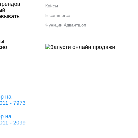
 трендов
Кейсы
ый
E-commerce
овывать
Функции Адвантшоп
ны
жно