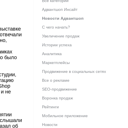
Все категории
Адвантшоп Инсайт
Новости Адвантшоп
С чего начать?
 выставке
 отвечали
Увеличение продаж
но,
Истории успеха
амках
Аналитика
но было
Маркетплейсы
Продвижение в социальных сетях
студии,
ьтацию
Все о рекламе
Shop
SEO-продвижение
 и не
Воронка продаж
Рейтинги
иятии
Мобильное приложение
 услышали
Новости
азал об