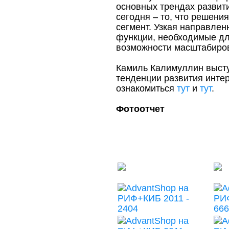
основных трендах развити
сегодня – то, что решен
сегмент. Узкая направле
функции, необходимые дл
возможности масштабиров
Камиль Калимуллин высту
тенденции развития инте
ознакомиться
тут
и
тут
.
Фотоотчет