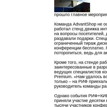
прошло главное меропри
Команда AdvantShop не ос
работал стенд движка ин
на вопросы посетителей, 
раздавали подарки. Спе
ограниченный тираж диско
конференции бесплатно. 
поторопиться, ведь для а
Кроме того, на стенде ра
заинтересованные в разра
ведущих специалистов ком
Premium. «Нам удалось вс
только – на РИФ приехал
руководитель команды ра
Однако события РИФ+КИБ 
приняли участие десятки
тысячи участников конфе