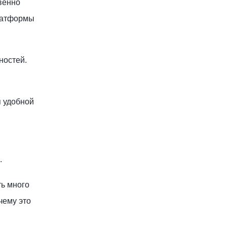
венно
платформы
ностей.
я удобной
.
ть много
чему это