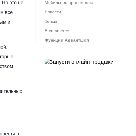
 Но это не
Мобильное приложение
Новости
им все
Кейсы
лым и
E-commerce
Функции Адвантшоп
ей,
оторые
бством
нительных
овести в