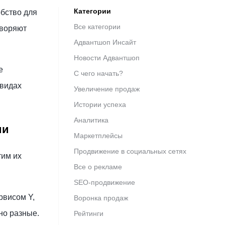
Категории
обство для
Все категории
творяют
Адвантшоп Инсайт
Новости Адвантшоп
е
С чего начать?
 видах
Увеличение продаж
Истории успеха
Аналитика
ии
Маркетплейсы
Продвижение в социальных сетях
тим их
Все о рекламе
SEO-продвижение
рвисом Y,
Воронка продаж
но разные.
Рейтинги