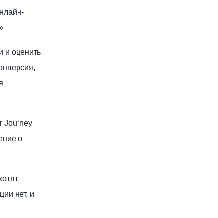
онлайн-
»
и и оценить
онверсия,
я
r Journey
ение о
хотят
ии нет, и