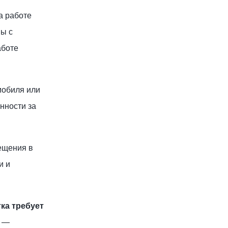
а работе
мы с
аботе
мобиля или
нности за
ещения в
и и
ка требует
м —