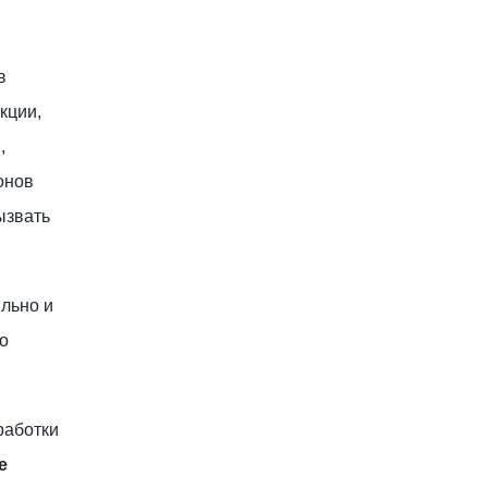
в
кции,
,
онов
ызвать
ильно и
о
работки
е