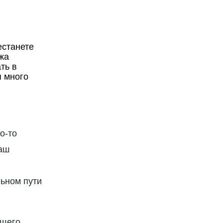
естанете
жа
ть в
я много
о-то
ваш
льном пути
ющего