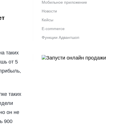
Мобильное приложение
Новости
ет
Кейсы
E-commerce
Функции Адвантшоп
на таких
ишь от 5
прибыль,
пке таких
едели
но он не
ь 900