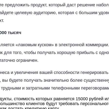
ете предложить продукт, который даст решение набо
найдете целевую аудиторию, которая с большим удо
т.
6000 тысяч
вляется «лакомым куском» в электронной коммерции.
к для того, чтобы получать хорошую прибыль с одног
статочно ограничен.
знеса и увеличения вашей способности генерироват
и, вы будете получать значительно более существен
 трудными и затратными телефонными переговорами
дукты, стоимость которых равняется 15000 рублей и
большинство клиентов будут требовать персональног
как достать кредитную карту.