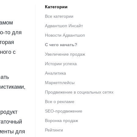
Категории
Все категории
самом
Адвантшоп Инсайт
о-то для
Новости Адвантшоп
торая
С чего начать?
ного с
Увеличение продаж
Истории успеха
Аналитика
вать
Маркетплейсы
истиками,
Продвижение в социальных сетях
Все о рекламе
SEO-продвижение
продукт
Воронка продаж
таточный
Рейтинги
менты для