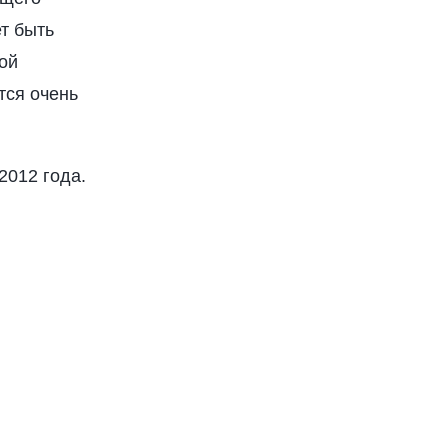
т быть
ой
тся очень
2012 года.