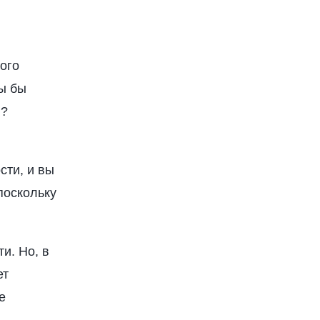
ого
вы бы
в?
сти, и вы
поскольку
и. Но, в
ет
е