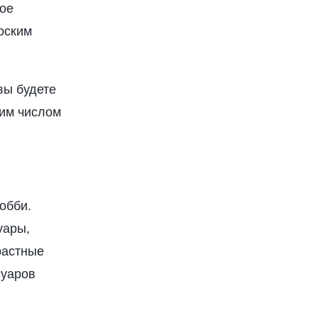
ное
оским
вы будете
шим числом
обби.
уары,
растные
суаров