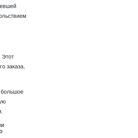
левшей
вольствием
 Этот
о заказа,
ь большое
ную
.
ли
о