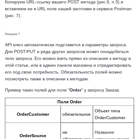
Копируем URL-ссылку вашего POST метода (рис.6, п.3) и
вставляем ее в URL поле нашей заготовки в сервисе Postman
(рис. 7).
Рисунок 7.
API ключ автоматически подставится в параметры запроса.
Для POST/PUT и ряда других запросов может понадобиться
тело запроса. Его можно взять прямо из описания к методу в
этой статье, или в админ панели магазина и отредактировать
его под свою потребность. Обязательность полей можно
посмотреть также в описании к методам.
Пример таких полей для поля "
Order
" у запроса Заказа:
Поля Order
Объект типа
OrderCustomer
обязательное
OrderCustomer.
не
Название
OrderSource