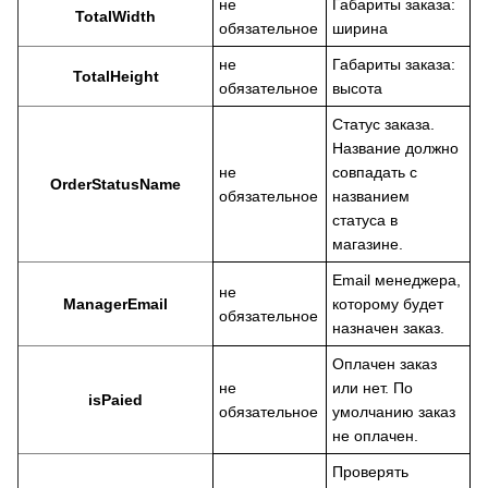
не
Габариты заказа:
TotalWidth
обязательное
ширина
не
Габариты заказа:
TotalHeight
обязательное
высота
Статус заказа.
Название должно
не
совпадать с
OrderStatusName
обязательное
названием
статуса в
магазине.
Email менеджера,
не
ManagerEmail
которому будет
обязательное
назначен заказ.
Оплачен заказ
не
или нет. По
isPaied
обязательное
умолчанию заказ
не оплачен.
Проверять