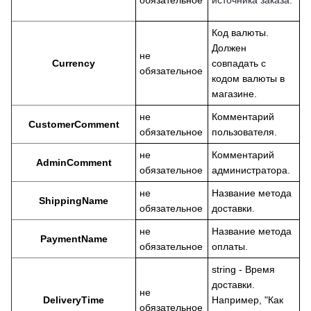
обязательное
источника заказа.
Код валюты.
Должен
не
Currency
совпадать с
обязательное
кодом валюты в
магазине.
не
Комментарий
CustomerComment
обязательное
пользователя.
не
Комментарий
AdminComment
обязательное
администратора.
не
Название метода
ShippingName
обязательное
доставки.
не
Название метода
PaymentName
обязательное
оплаты.
string - Время
доставки.
не
DeliveryTime
Например, "Как
обязательное