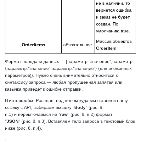
не в наличии, то
вернется ошибка
и заказ не будет
создан. По
умолчанию true.
Массив объектов
OrderItems
обязательное
OrderItem.
Формат передачи данных — {параметр:"значение",параметр:
{параметр:"значение",параметр:"значение"} (для вложенных
параметров)}. Нужно очень внимательно относиться к
синтаксису запроса — любая пропущенная запятая или
кавычка приведет к ошибке отправки.
В интерфейсе Postman, под полем куда мы вставили нашу
ссылку с API, выбираем вкладку "
Body
" (рис. 8,
п.1) и переключаемся на "
raw
" (рис. 8, п.2) формат
"
JSON
" (рис. 8, п.3). Вставляем тело запроса в текстовый блок
ниже (рис. 8, п.4).