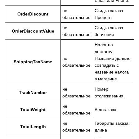
Email или Phone.
не
Скидка заказа.
OrderDiscount
обязательное
Процент
не
Скидка заказа.
OrderDiscountValue
обязательное
Значение
Налог на
доставку.
не
Название должно
ShippingTaxName
обязательное
совпадать с
название налога
в магазине.
не
Номер
TrackNumber
обязательное
отслеживания.
не
TotalWeight
Вес заказа.
обязательное
не
Габариты заказа:
TotalLength
обязательное
длина