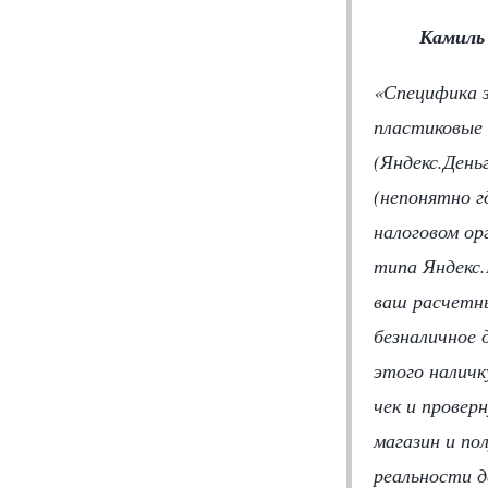
Камиль
«Специфика з
пластиковые 
(Яндекс.День
(непонятно г
налоговом ор
типа Яндекс.
ваш расчетны
безналичное 
этого наличк
чек и провер
магазин и по
реальности д