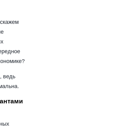
, скажем
ие
ых
чередное
кономике?
, ведь
мальна.
иантами
ьных