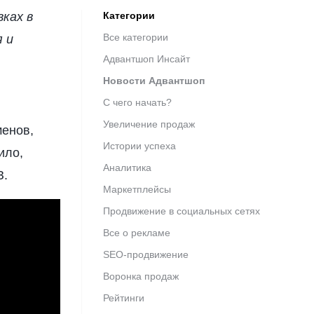
вках в
Категории
Все категории
 и
Адвантшоп Инсайт
Новости Адвантшоп
С чего начать?
Увеличение продаж
менов,
Истории успеха
ило,
Аналитика
З.
Маркетплейсы
Продвижение в социальных сетях
Все о рекламе
SEO-продвижение
Воронка продаж
Рейтинги