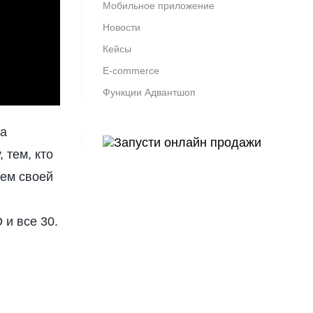
Мобильное приложение
Новости
Кейсы
E-commerce
Функции Адвантшоп
да
 тем, кто
ием своей
 и все 30.