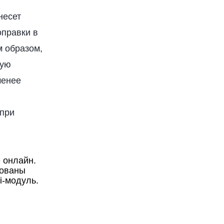
несет
оправки в
м образом,
ную
менее
 при
 онлайн.
дованы
i-модуль.