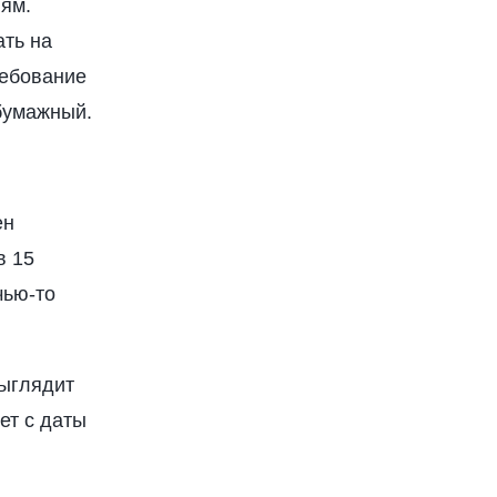
лям.
ать на
ребование
 бумажный.
ен
в 15
чью-то
ыглядит
ет с даты