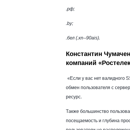
.рф;
.by;
.бел (.xn--90ais).
Константин Чумачен
компаний «Ростеле
«Если у вас нет валидного S
обмен пользователя с серве
ресурс.
Также большинство пользоват
посещаемость и глубина прос
пользователи не расположен