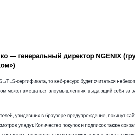
ко — генеральный директор NGENIX (гр
ком»)
SL/TLS-сертификата, то веб-ресурс будет считаться небезо
ром может вмешаться злоумышленник, выдающий себя за в
елей, увидевших в браузере предупреждение, покинут сайт
мотров упадут. Количество покупок и подписок также сокра
ы оставлять персональные и платежные данные из-за риск