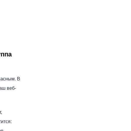
уппа
пасным. В
аш веб-
,
тится:
ов