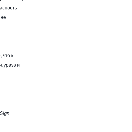
асность
 не
, что к
Buypass и
Sign