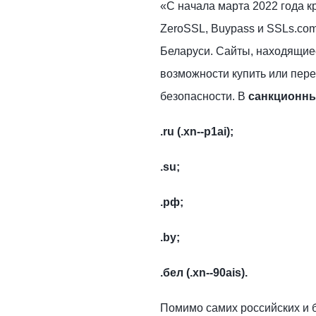
«С начала марта 2022 года к
ZeroSSL, Buypass и SSLs.com
Беларуси. Сайты, находящие
возможности купить или пер
безопасности. В
санкционн
.ru (.xn--p1ai);
.su;
.рф;
.by;
.бел (.xn--90ais).
Помимо самих российских и 