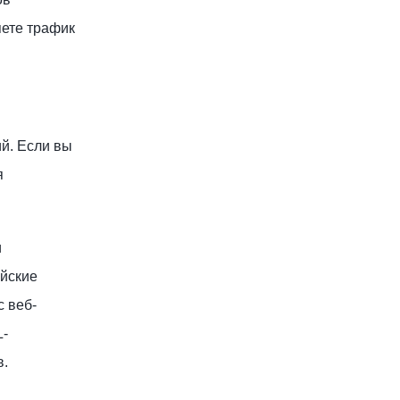
яете трафик
й. Если вы
я
и
ийские
с веб-
L-
в.