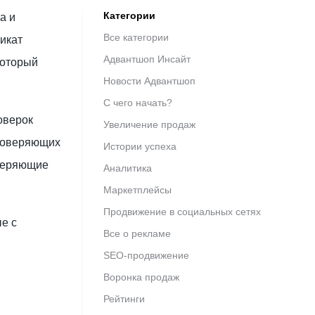
Категории
а и
Все категории
икат
Адвантшоп Инсайт
который
Новости Адвантшоп
С чего начать?
оверок
Увеличение продаж
стоверяющих
Истории успеха
оверяющие
Аналитика
Маркетплейсы
Продвижение в социальных сетях
е с
Все о рекламе
SEO-продвижение
Воронка продаж
Рейтинги