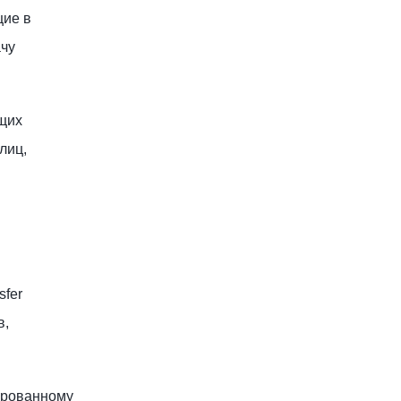
щие в
ачу
щих
лиц,
sfer
в,
фрованному