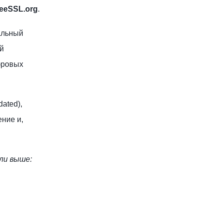
eeSSL.org
.
альный
й
фровых
ated),
ние и,
ли выше: