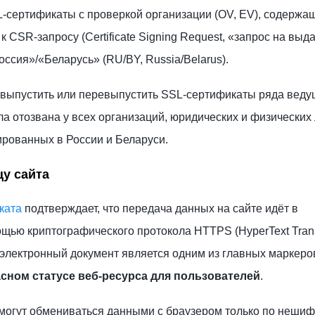
L-сертификаты с проверкой организации (OV, EV), содержа
CSR-запросу (Certificate Signing Request, «запрос на выд
оссия»/«Беларусь» (RU/BY, Russia/Belarus).
 выпустить или перевыпустить SSL-сертификаты ряда веду
 отозвана у всех организаций, юридических и физических 
рованных в России и Беларуси.
цу сайта
ката
подтверждает, что передача данных на сайте идёт в
щью криптографического протокола HTTPS (HyperText Tran
от электронный документ является одним из главных маркеро
сном статусе веб-ресурса для пользователей
.
могут обмениваться данными с браузером только по неши