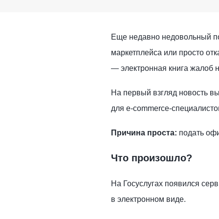
Еще недавно недовольный по
маркетплейса или просто отк
— электронная книга жалоб н
На первый взгляд новость вы
для e-commerce-специалистов
Причина проста:
подать офи
Что произошло?
На Госуслугах появился сер
в электронном виде.