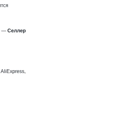
ится
и —
Селлер
AliExpress,