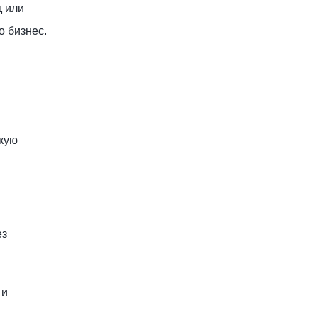
д или
о бизнес.
скую
ез
 и