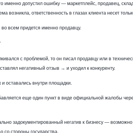
то именно допустил ошибку — маркетплейс, продавец, скла
ма возникла, ответственность в глазах клиента несет тольк
 во всем придется именно продавцу.
?
лкивался с проблемой, то он писал продавцу или в техниче
тавлял негативный отзыв → и уходил к конкуренту.
к и оставались внутри площадки.
бавляется еще один пункт в виде официальной жалобы чер
иально задокументированный негатив к бизнесу — возможно
о со стороны государства.