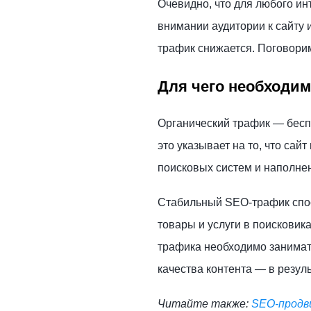
Очевидно, что для любого ин
внимании аудитории к сайту и
трафик снижается. Поговорим 
Для чего необходим
Органический трафик
—
бесп
это указывает на то, что сай
поисковых систем и наполне
Стабильный SEO-трафик спос
товары и услуги в поисковика
трафика необходимо занимат
качества контента
—
в резул
Читайте также:
SEO-продв