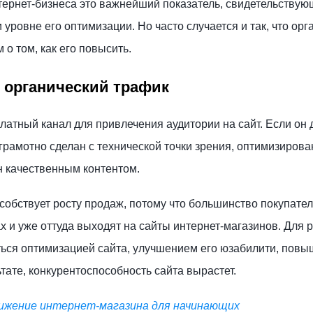
тернет-бизнеса это важнейший показатель, свидетельствую
 уровне его оптимизации. Но часто случается и так, что орг
о том, как его повысить.
 органический трафик
латный канал для привлечения аудитории на сайт. Если он 
т грамотно сделан с технической точки зрения, оптимизирова
н качественным контентом.
обствует росту продаж, потому что большинство покупате
х и уже оттуда выходят на сайты интернет-магазинов. Для 
ься оптимизацией сайта, улучшением его юзабилити, пов
ьтате, конкурентоспособность сайта вырастет.
ижение интернет-магазина для начинающих