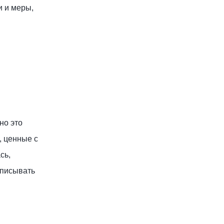
и и меры,
но это
, ценные с
сь,
аписывать