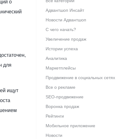
Все категории
щий о
Адвантшоп Инсайт
анический
Новости Адвантшоп
С чего начать?
Увеличение продаж
Истории успеха
достаточен,
Аналитика
н для
Маркетплейсы
Продвижение в социальных сетях
Все о рекламе
лей ищут
SEO-продвижение
роста
Воронка продаж
ышением
Рейтинги
Мобильное приложение
Новости