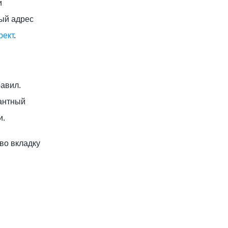
и
вый адрес
рект
.
авил.
антный
и.
во вкладку