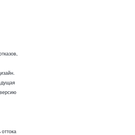
отказов,
дизайн.
ыдущая
 версию
ь оттока