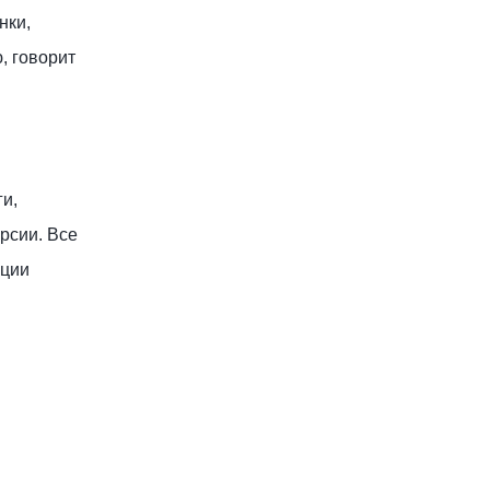
нки,
, говорит
ги,
рсии. Все
ации