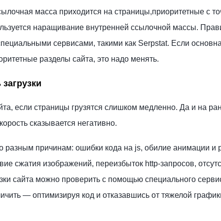
сылочная масса приходится на страницы,приоритетные с то
ользуется наращивание внутренней ссылочной массы. Прав
пециальными сервисами, такими как Serpstat. Если основн
оритетные разделы сайта, это надо менять.
 загрузки
айта, если страницы грузятся слишком медленно. Да и на р
корость сказывается негативно.
 разным причинам: ошибки кода на js, обилие анимации и 
твие сжатия изображений, переизбыток http-запросов, отсут
зки сайта можно проверить с помощью специального сервис
личить
—
оптимизируя код и отказавшись от тяжелой график