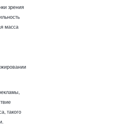
чки зрения
ильность
ая масса
анжировании
рекламы,
ствие
а, такого
и.