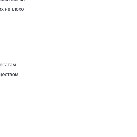
их неплохо
ресатам.
ществом.