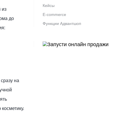
Кейсы
 из
E-commerce
дома до
Функции Адвантшоп
ия:
сразу на
ручной
ять
 косметику.