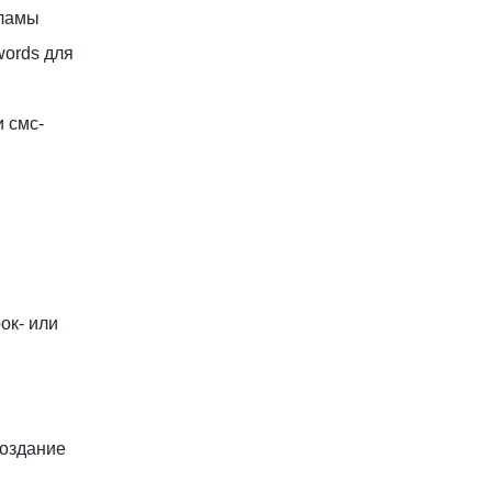
кламы
words для
и смс-
ок- или
создание