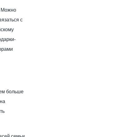
. Можно
вязаться с
йскому
одарки-
торами
Чем больше
 на
ть
 всей семьи