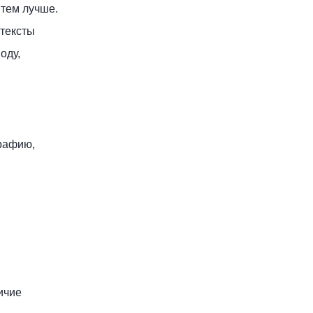
 тем лучше.
 тексты
оду,
рафию,
ичие