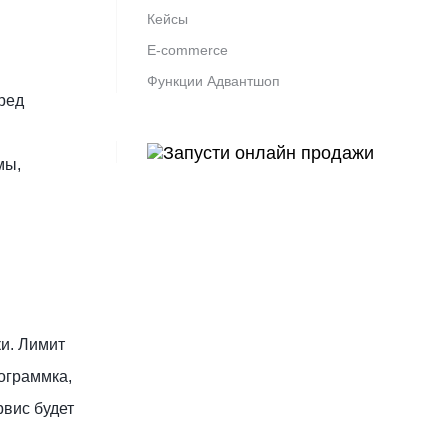
Кейсы
E-commerce
Функции Адвантшоп
ред
мы,
и. Лимит
ограммка,
рвис будет