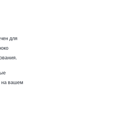
ачен для
роко
рования.
ные
я на вашем