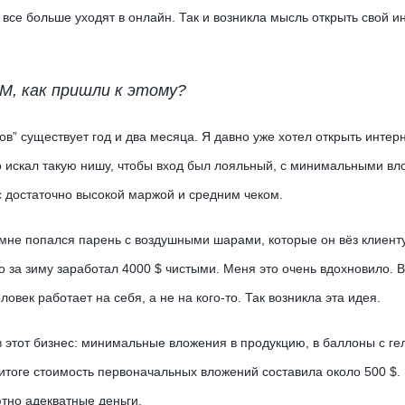
 все больше уходят в онлайн. Так и возникла мысль открыть свой и
М, как пришли к этому?
” существует год и два месяца. Я давно уже хотел открыть интерн
о искал такую нишу, чтобы вход был лояльный, с минимальными в
с достаточно высокой маржой и средним чеком.
, мне попался парень с воздушными шарами, которые он вёз клиент
то за зиму заработал 4000 $ чистыми. Меня это очень вдохновило. В
ловек работает на себя, а не на кого-то. Так возникла эта идея.
в этот бизнес: минимальные вложения в продукцию, в баллоны с ге
итоге стоимость первоначальных вложений составила около 500 $.
ютно адекватные деньги.