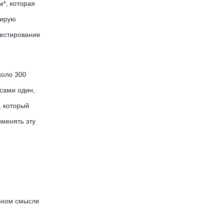
м*, которая
нирую
тестирование
коло 300
ссами один,
, который
именять эту
льном смысле