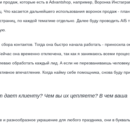
 продаж, которые есть в Advantshop, например, Воронка Инстагра
яц. Что касается дальнейшего использования воронок продаж - пла
 страниц, по каждой тематике отдельно. Далее буду проводить А/Б 
ую.
 сбора контактов. Тогда она быстро начала работать - приносила о
Сейчас она временно отключена, так как я занимаюсь всеми проце
спеваю обработать каждый лид. А если не перезваниваешь человеку
гативное впечатление. Когда найму себе помощника, снова буду пр
т дает клиенту? Чем вы их цепляете? В чем ваша
 и разнообразное украшение для любого праздника, они в буква