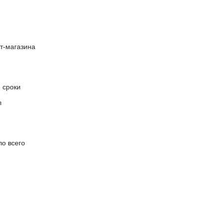
ет-магазина
е сроки
л
ло всего