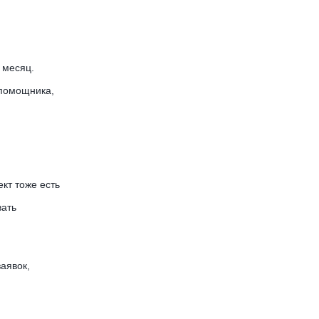
 месяц.
 помощника,
кт тоже есть
вать
аявок,