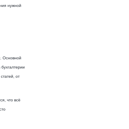
ения нужной
к. Основной
 бухгалтерии
статей, от
я, что всё
сто