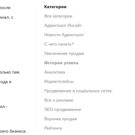
Категории
после
Все категории
инал, с
Адвантшоп Инсайт
Новости Адвантшоп
С чего начать?
Увеличение продаж
Истории успеха
олько там.
Аналитика
Маркетплейсы
года я
Продвижение в социальных сетях
Все о рекламе
ал -
SEO-продвижение
Воронка продаж
Рейтинги
воего бизнеса