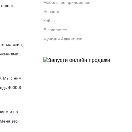
Мобильное приложение
нтернет-
Новости
Кейсы
E-commerce
Функции Адвантшоп
ет-магазин,
ложениями
у. Мы с ним
едь 4000 $ -
лием и на
 Меня это