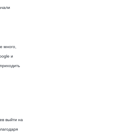
ачали
е много,
oogle и
 приходить
ев выйти на
благодаря