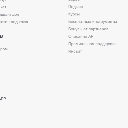
Подкаст
кат
Курсы
Адвантшоп
Бесплатные инструменты
газин под ключ
Бонусы от партнеров
ам
Описание API
Премиальная поддержка
ером
Инсайт
APP