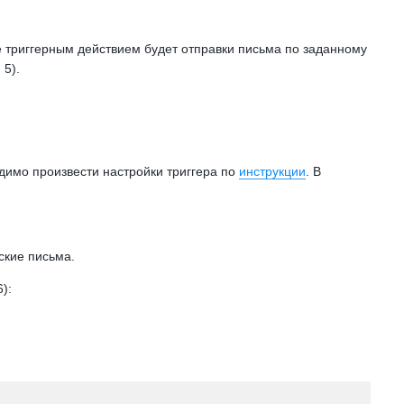
 триггерным действием будет отправки письма по заданному
 5).
одимо произвести настройки триггера по
инструкции
. В
ские письма.
):