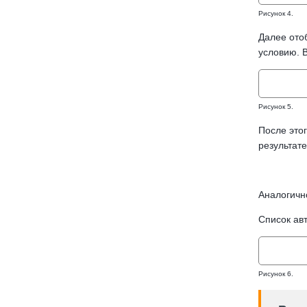
Рисунок 4.
Далее ото
условию. В
Рисунок 5.
После это
результат
Аналогичн
Список ав
Рисунок 6.