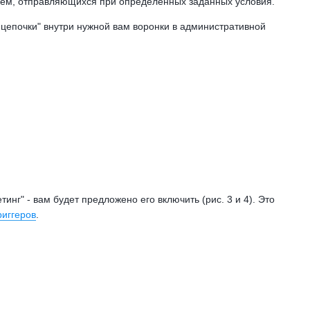
исем, отправляющихся при определённых заданных условия.
l-цепочки" внутри нужной вам воронки в административной
нг" - вам будет предложено его включить (рис. 3 и 4). Это
риггеров
.