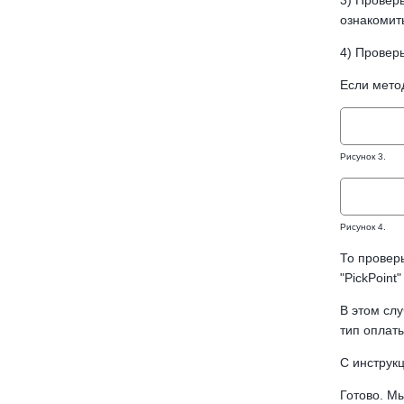
3) Проверь
ознакомит
4) Проверь
Если метод
Рисунок 3.
Рисунок 4.
То проверь
"PickPoint
В этом слу
тип оплат
С инструк
Готово. М