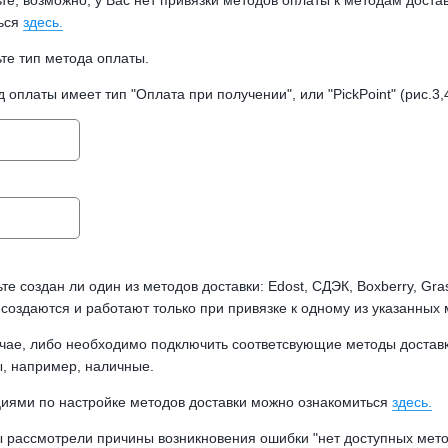
те, возможно, у Вас нет привязки методов оплаты к методам доста
ься
здесь.
те тип метода оплаты.
 оплаты имеет тип "Оплата при получении", или "PickPoint" (рис.3,
те создан ли один из методов доставки: Edost, СДЭК, Boxberry, Gra
" создаются и работают только при привязке к одному из указанных м
чае, либо необходимо подключить соответсвующие методы доставки (
ы, например, наличные.
циями по настройке методов доставки можно ознакомиться
здесь.
ы рассмотрели причины возникновения ошибки "нет доступных мето