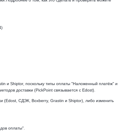
вки.Подробнее о том, как это сделать и проверить можете
4)
stin и Shiptor, поскольку типы оплаты "Наложенный платёж" и
етодов доставки (PickPoint связывается с Edost).
Edost, СДЭК, Boxberry, Grastin и Shiptor), либо изменить
дов оплаты".