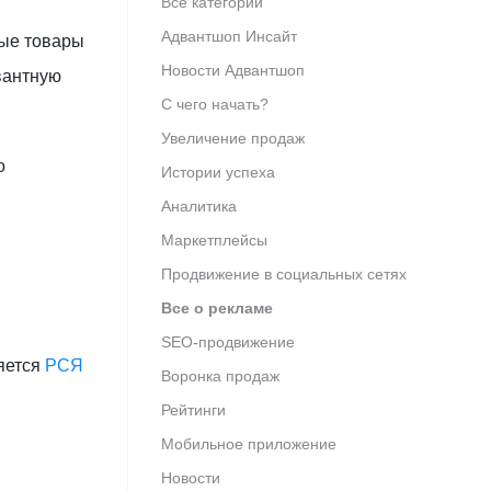
Все категории
Адвантшоп Инсайт
ные товары
Новости Адвантшоп
евантную
С чего начать?
Увеличение продаж
о
Истории успеха
Аналитика
Маркетплейсы
Продвижение в социальных сетях
Все о рекламе
SEO-продвижение
яется
РСЯ
Воронка продаж
Рейтинги
Мобильное приложение
Новости