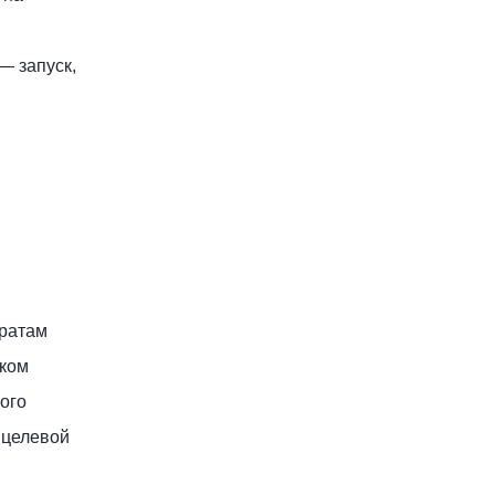
— запуск,
тратам
шком
ого
 целевой