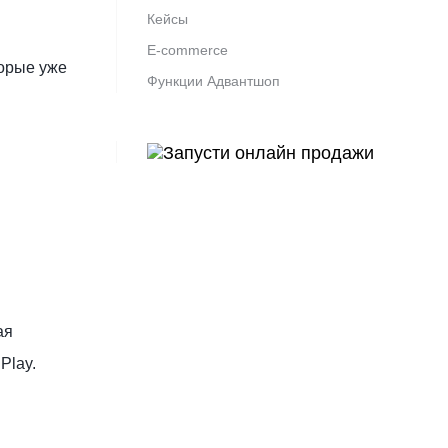
Кейсы
E-commerce
торые уже
Функции Адвантшоп
ая
Play.