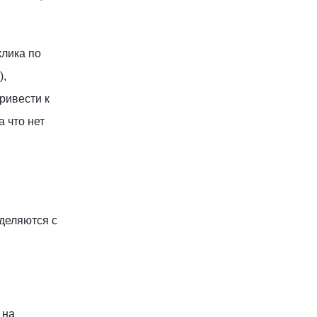
лика по
),
ривести к
а что нет
деляются с
 на