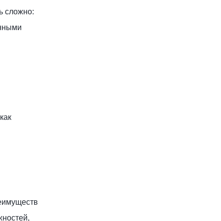
ь сложно:
енными
как
реимуществ
жностей,