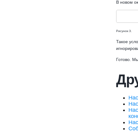
В новом ок
Рисунок 3.
Такое усло
игнорирова
Готово. М
Дру
Нас
Нас
Нас
кон
Нас
Соб