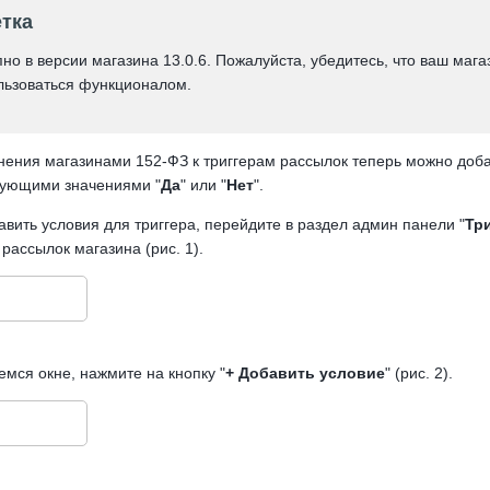
тка
пно в версии магазина 13.0.6. Пожалуйста, убедитесь, что ваш маг
льзоваться функционалом.
нения магазинами 152-ФЗ к триггерам рассылок теперь можно добав
вующими значениями "
Да
" или "
Нет
".
вить условия для триггера, перейдите в раздел админ панели "
Тр
рассылок магазина (рис. 1).
емся окне, нажмите на кнопку "
+ Добавить условие
" (рис. 2).