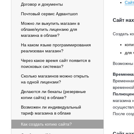
Сайт
Договор и документы
Почтовый сервис Адвантшоп
Сайт нах
Можно ли выкупить магазин в
облаке/купить лицензию для
Создать к
магазина в облаке?
копи
На каком языке программирования
реализован магазин?
для 
Через какое время сайт появится в
Возможны 
поисковых системах?
Временна
Сколько магазинов можно открыть
Временная
на одной лицензии?
временной
Делаются ли бекапы (резервные
Полноцен
копии сайта) в облаке?
магазина н
Возможен ли индивидуальный
осуществл
тариф магазина в облаке
После соз
Как создать копию сайта?
Сайт на