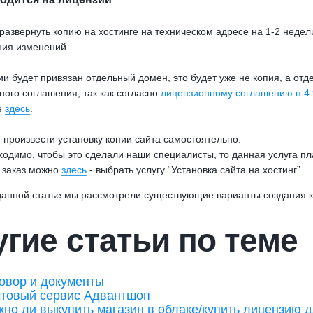
развернуть копию на хостинге на техническом адресе на 1-2 недел
ния изменений.
ии будет привязан отдельный домен, это будет уже не копия, а от
ного соглашения, так как согласно
лицензионному соглашению п.4.9
е
здесь
.
 произвести установку копии сайта самостоятельно.
ходимо, чтобы это сделали наши специалисты, то данная услуга пла
 заказ можно
здесь
- выбрать услугу “Установка сайта на хостинг”.
 данной статье мы рассмотрели существующие варианты создания к
гие статьи по теме
овор и документы
товый сервис Адвантшоп
но ли выкупить магазин в облаке/купить лицензию д