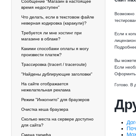
Сообщение "Магазин в настоящее
время недоступен"
Возможно 
Что делать, если в текстовом файле
тестирова
неверная кодировка (каракули)?
Требуется ли мне хостинг при
Если к коп
магазине в облаке?
лицензион
Подробне
Какими способами оплаты я могу
произвести платеж?
Вы можете
Трассировка (tracert / traceroute)
Если необ
Оформить
"Найдены дублирующие заголовки"
На сайте отображается
Готово. В
нежелательная реклама
Дру
Режим "Инкогнито" для браузеров
Очистка кеша браузера
Сколько места на сервере доступно
Дог
для сайта?
Поч
Мож
Смена тарифа