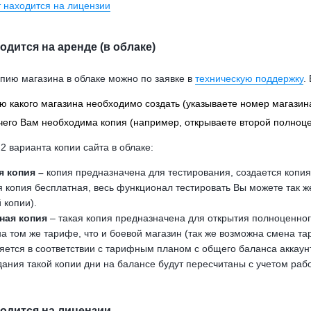
 находится на лицензии
одится на аренде (в облаке)
опию магазина в облаке можно по заявке в
техническую поддержку
.
ю какого магазина необходимо создать (указываете номер магазин
чего Вам необходима копия (например, открываете второй полноце
2 варианта копии сайта в облаке:
я копия –
копия предназначена для тестирования, создается копия
 копия бесплатная, весь функционал тестировать Вы можете так 
 копии).
ная копия
– такая копия предназначена для открытия полноценног
а том же тарифе, что и боевой магазин (так же возможна смена та
яется в соответствии с тарифным планом с общего баланса аккаун
дания такой копии дни на балансе будут пересчитаны с учетом раб
ходится на лицензии