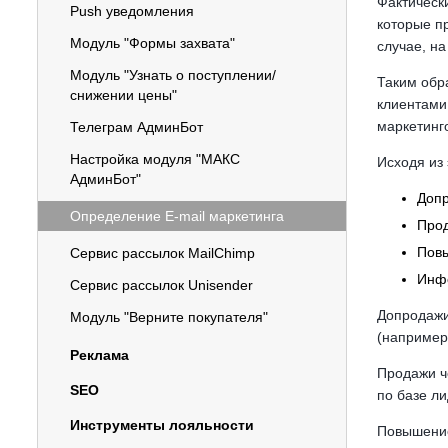
Фактическ
Push уведомления
которые п
Модуль "Формы захвата"
случае, на
Модуль "Узнать о поступлении/
Таким обр
снижении цены"
клиентами
маркетинг
Телеграм АдминБот
Настройка модуля "МАКС
Исходя из
АдминБот"
Доп
Определение E-mail маркетинга
Про
Повы
Сервис рассылок MailChimp
Инф
Сервис рассылок Unisender
Допродажи
Модуль "Верните покупателя"
(например,
Реклама
Продажи че
SEO
по базе л
Инструменты лояльности
Повышение