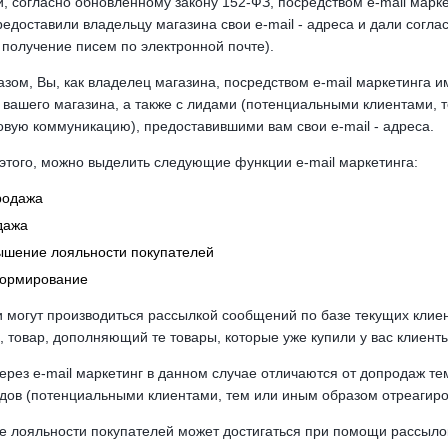
и, согласно обновлённому закону 152-ФЗ, посредством e-mail марк
редоставили владельцу магазина свои e-mail - адреса и дали согл
 получение писем по электронной почте).
азом, Вы, как владелец магазина, посредством e-mail маркетинга 
 вашего магазина, а также с лидами (потенциальными клиентами,
овую коммуникацию), предоставившими вам свои e-mail - адреса.
 этого, можно выделить следующие функции e-mail маркетинга:
родажа
дажа
шение лояльности покупателей
ормирование
 могут производиться рассылкой сообщений по базе текущих клиен
 товар, дополняющий те товары, которые уже купили у вас клиенты
рез e-mail маркетинг в данном случае отличаются от допродаж тем
идов (потенциальными клиентами, тем или иным образом отреагир
 лояльности покупателей может достигаться при помощи рассыло