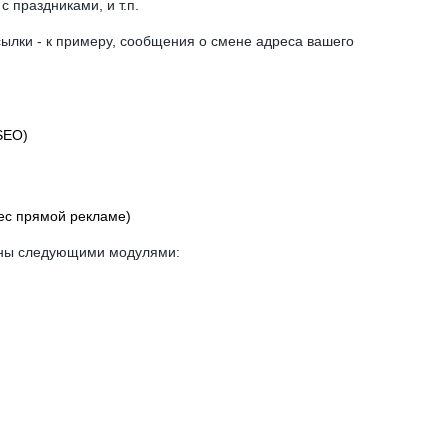
 праздниками, и т.п.
сылки - к примеру, сообщения о смене адреса вашего
SEO)
вес прямой рекламе)
ены следующими модулями: