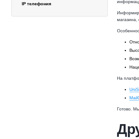
информаци
IP телефония
Информиро
магазина,
Особенност
Отно
Высо
Возм
Наце
На платфо
UniS
Mail
Готово. Мы
Дру