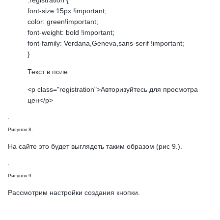
.registration {
font-size:15px !important;
color: green!important;
font-weight: bold !important;
font-family: Verdana,Geneva,sans-serif !important;
}
Текст в поле
<p class="registration">Авторизуйтесь для просмотра
цен</p>
Рисунок 8.
На сайте это будет выглядеть таким образом (рис 9.).
Рисунок 9.
Рассмотрим настройки создания кнопки.