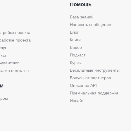
Помощь
База знаний
Написать сообщение
Блог
стройке проекта
Книги
работке проекта
Видео
слуг
Подкаст
кат
Курсы
Адвантшоп
Бесплатные инструменты
газин под ключ
Бонусы от партнеров
ам
Описание API
Премиальная поддержка
ером
Инсайт