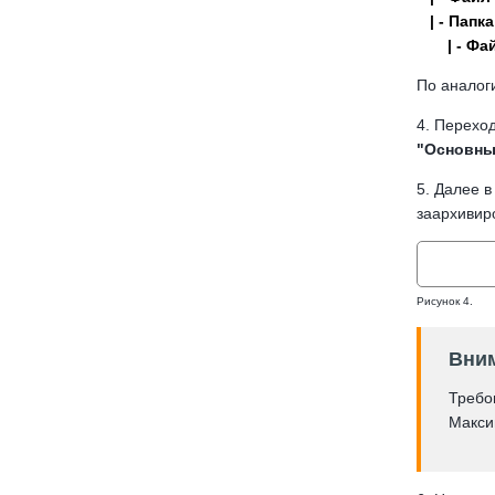
| - Папка
| - Файл
По аналог
4. Перехо
"Основн
5. Далее в
заархиви
Рисунок 4.
Вни
Требов
Макси