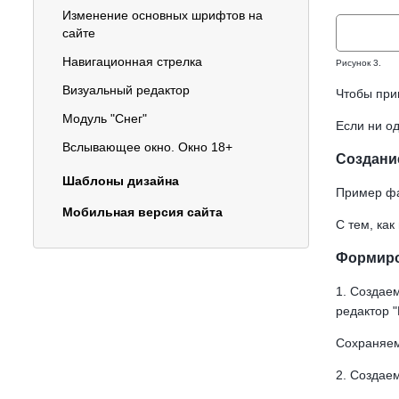
Изменение основных шрифтов на
сайте
Навигационная стрелка
Рисунок 3.
Визуальный редактор
Чтобы при
Модуль "Снег"
Если ни о
Вслывающее окно. Окно 18+
Создани
Шаблоны дизайна
Пример фа
Мобильная версия сайта
С тем, как
Формиров
1. Создае
редактор "
Сохраняем
2. Создае