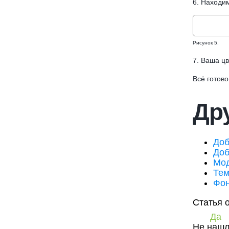
6. Находим
Рисунок 5.
7. Ваша ц
Всё готово
Дру
Доб
Доб
Мод
Тем
Фон
Статья 
Да
Не нашл