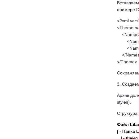
Вставляем
примере D
<?xml vers
<Theme n
<Names
<Name la
<Name la
</Names
</Theme>
Сохраняем
3. Создае
Архив долж
styles).
Структура
Файл Lilac
| - Папка L
| - Файл 