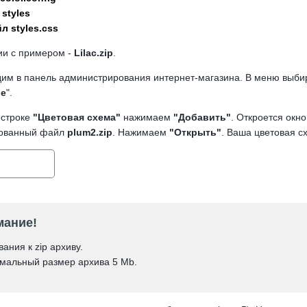
 styles
 styles.css
ии с примером -
Lilac.zip
.
дим в панель администрирования интернет-магазина. В меню выб
ые
".
 строке
"Цветовая схема"
нажимаем
"Добавить"
. Откроется окн
рованный файл
plum2.zip
. Нажимаем
"Открыть"
. Ваша цветовая сх
мание!
ания к zip архиву.
мальный размер архива 5 Mb.