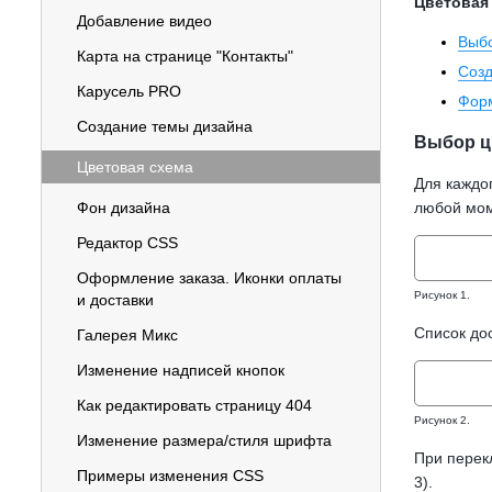
Цветовая
Добавление видео
Выбо
Карта на странице "Контакты"
Созд
Карусель PRO
Форм
Создание темы дизайна
Выбор ц
Цветовая схема
Для каждо
Фон дизайна
любой моме
Редактор CSS
Оформление заказа. Иконки оплаты
Рисунок 1.
и доставки
Список дос
Галерея Микс
Изменение надписей кнопок
Как редактировать страницу 404
Рисунок 2.
Изменение размера/стиля шрифта
При перекл
Примеры изменения CSS
3).