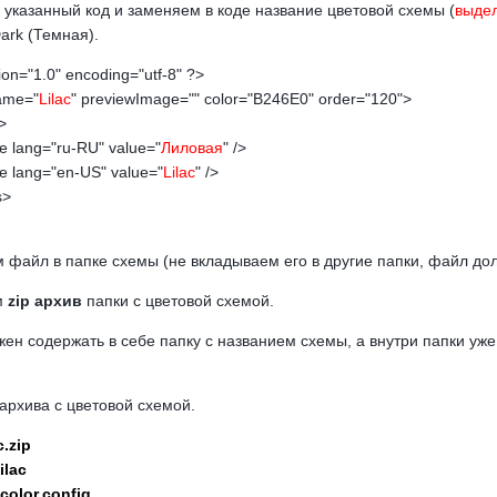
 указанный код и заменяем в коде название цветовой схемы (
выде
ark (Темная).
ion="1.0" encoding="utf-8" ?>
ame="
Lilac
" previewImage="" color="B246E0" order="120">
>
ng="ru-RU" value="
Лиловая
" />
ng="en-US" value="
Lilac
" />
>
 файл в папке схемы (не вкладываем его в другие папки, файл до
м
zip архив
папки с цветовой схемой.
ен содержать в себе папку с названием схемы, а внутри папки уже 
 архива с цветовой схемой.
.zip
ilac
color.config