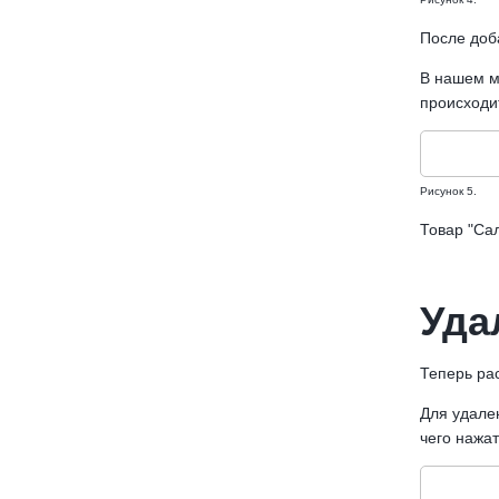
После доб
В нашем м
происходит
Рисунок 5.
Товар "Сал
Уда
Теперь рас
Для удален
чего нажат