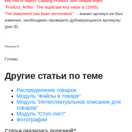
key row in object 'Catalog.Product' with unique index
'Product_ArtNo'. The duplicate key value is (1655).
The statement has been terminated
." - значит артикул не был
изменен, необходимо проверить дублирующиеся артикулы
(рис.8).
Рисунок 8.
Готово.
Другие статьи по теме
Распределение товаров
Модуль "Файлы в товаре"
Модуль "Интеллектуальное описание для
товаров"
Модуль "Стоп-лист"
Фотографии
Статья оказалась полезной?