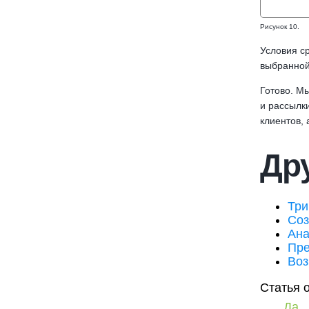
Рисунок 10.
Условия ср
выбранной
Готово. М
и рассылки
клиентов, 
Дру
Три
Соз
Ана
Пре
Во
Статья 
Да