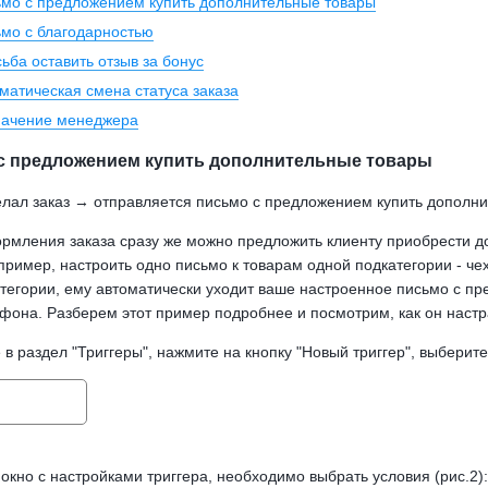
мо с предложением купить дополнительные товары
мо с благодарностью
ьба оставить отзыв за бонус
матическая смена статуса заказа
начение менеджера
с предложением купить дополнительные товары
елал заказ → отправляется письмо с предложением купить дополн
рмления заказа сразу же можно предложить клиенту приобрести до
пример, настроить одно письмо к товарам одной подкатегории - че
атегории, ему автоматически уходит ваше настроенное письмо с пр
фона. Разберем этот пример подробнее и посмотрим, как он настр
в раздел "Триггеры", нажмите на кнопку "Новый триггер", выберите 
окно с настройками триггера, необходимо выбрать условия (рис.2):