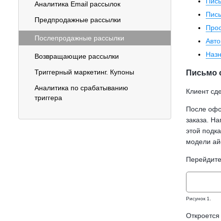
Пись
Аналитика Email рассылок
Пись
Предпродажные рассылки
Прос
Послепродажные рассылки
Авто
Наз
Возвращающие рассылки
Триггерный маркетинг. Купоны
Письмо 
Аналитика по срабатыванию
Клиент сд
триггера
После офо
заказа. На
этой подк
модели ай
Перейдите 
Рисунок 1.
Откроется 