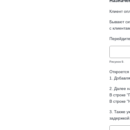
Назначе
Клиент оп
Бывают си
с клиентам
Перейдите 
Рисунок 9.
Откроется
1. Добавл
2. Далее 
В строке "
В строке "
3. Также у
задержкой