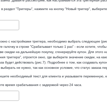
азина. Давайте рассмотрим, как настраивается эта триггерная рас
в раздел "Триггеры", нажмите на кнопку "Новый триггер", выберите 
 окно с настройками триггера, необходимо выбрать следующее (рис
те галочку в строке "Срабатывает только 1 раз" - если хотите, чтобы
тве скидки на дальнейшую покупку, сгенерируйте купон. Для этого 
ия триггера", отроется окно, где выберите значение скидки, на како
за будет действовать (рис.7). Подробнее о том, как создавать куп
 выбирать не нужно, так как основное условие, что статус заказа пе
пишите необходимый текст для клиента и указываете переменную, ко
ете время срабатывания с задержкой через 24 часа.