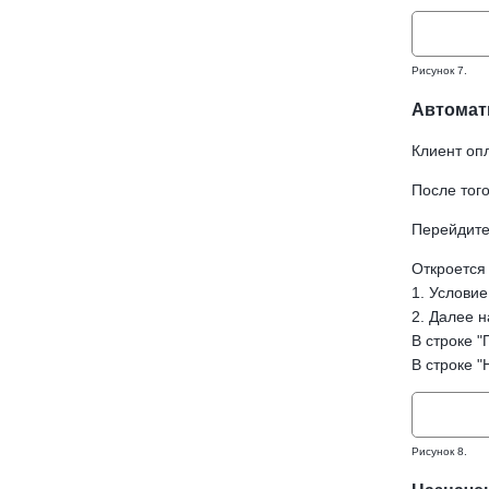
Рисунок 7.
Автомати
Клиент опл
После того
Перейдите 
Откроется
1. Условие
2. Далее 
В строке "
В строке "
Рисунок 8.