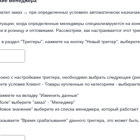
ние менеджера
латил заказ → при определенных условиях автоматически назнача
туации, когда определенные менеджеры специализируются на конкре
и в розницу и оптовиками. Рассмотрим, как настраивается этот три
в раздел "Триггеры", нажмите на кнопку "Новый триггер", выберите 
 окно с настройками триггера, необходимо выбрать следующее (рис
яете условие:Клиент - Товары купленные по категориям - выбирает
нажмите на вкладку "Изменить данные"
Поле" выберите "заказ" - "Менеджер"
Новое значение" выберите из списка менеджера, который работает 
казываете "Время срабатывания" данного триггера, это может быть 
.