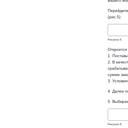
вашего маг
Перейдите 
(рис.5)
Рисунок 5.
Откроется
1. Поставь
2. В качес
срабатыван
сумме зака
3. Условия
4. Далее 
5. Выбира
Рисунок 6.