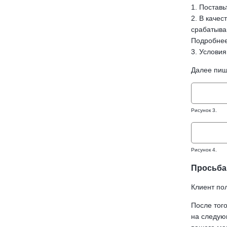
1. Поставь
2. В качес
срабатыван
Подробнее 
3. Условия
Далее пиш
Рисунок 3.
Рисунок 4.
Просьба 
Клиент пол
После того
на следующ