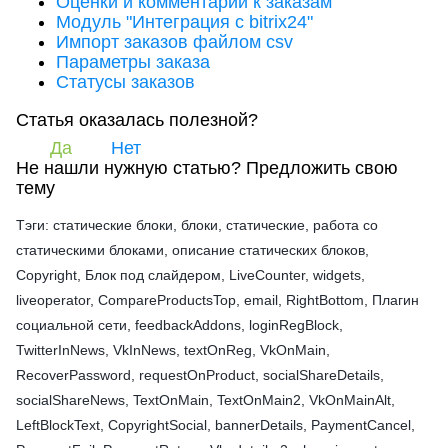
Оценки и комментарии к заказам
Модуль "Интеграция с bitrix24"
Импорт заказов файлом csv
Параметры заказа
Статусы заказов
Статья оказалась полезной?
Да
Нет
Не нашли нужную статью?
Предложить свою
тему
Тэги: статические блоки, блоки, статические, работа со
статическими блоками, описание статических блоков,
Copyright, Блок под слайдером, LiveCounter, widgets,
liveoperator, CompareProductsTop, email, RightBottom, Плагин
социальной сети, feedbackAddons, loginRegBlock,
TwitterInNews, VkInNews, textOnReg, VkOnMain,
RecoverPassword, requestOnProduct, socialShareDetails,
socialShareNews, TextOnMain, TextOnMain2, VkOnMainAlt,
LeftBlockText, CopyrightSocial, bannerDetails, PaymentCancel,