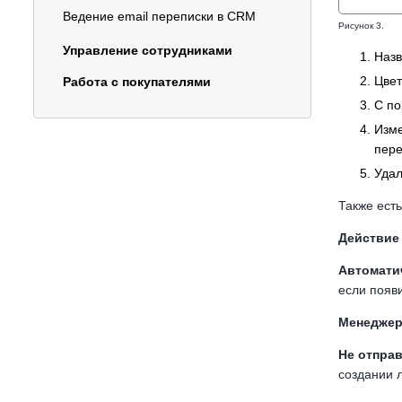
Ведение email переписки в CRM
Рисунок 3.
Управление сотрудниками
Назв
Цвет
Работа с покупателями
С по
Изме
пере
Удал
Также ест
Действие
Автомати
если появи
Менедже
Не отпра
создании 